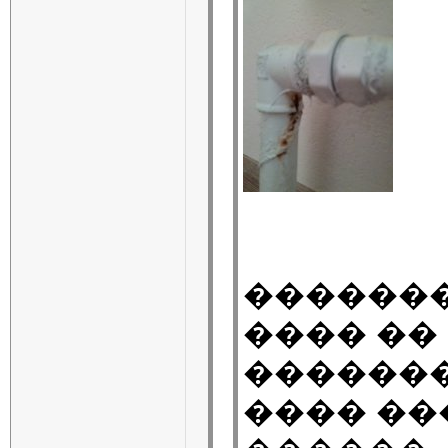
�������
���� ��
�������
���� ��