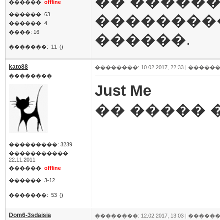
�� ������
������:
offline
������: 63
���������
������: 4
����: 16
������.
�������:
11
()
kato88
��������: 10.02.2017, 22:33 |
������
��������
Just Me
�� ����� 
���������: 3239
�����������:
22.11.2011
������:
offline
������: 3-12
�������:
53
()
Dom6-3sdaisia
��������: 12.02.2017, 13:03 |
������