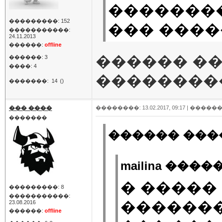
�������
���������: 152
��� ���
�����������:
24.11.2013
������:
offline
������ �
������: 3
����: 4
��������
�������:
14
()
��� ����
��������: 13.02.2017, 09:17 |
������
�������
������ ����
mailina �����
� ����� 
���������: 8
�����������:
������
23.08.2016
������:
offline