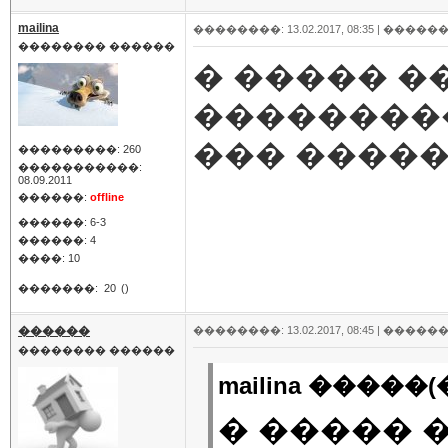
mailina
��������: 13.02.2017, 08:35 |
������
�������� ������
� ����� ��
��������
��� ����
���������: 260
�����������:
08.09.2011
������:
offline
������: 6-3
������: 4
����: 10
�������:
20
()
������
��������: 13.02.2017, 08:45 |
������
�������� ������
mailina �����(�
� ����� �