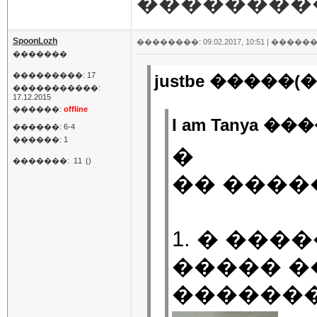
��������
SpoonLozh
��������: 09.02.2017, 10:51 |
������
�������
���������: 17
justbe �����(�
�����������:
17.12.2015
������:
offline
I am Tanya ��
������: 6-4
������: 1
�
�������:
11
()
�� ����
1. � ���
����� �
�������