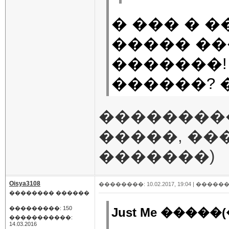
� ��� � 
����� ��
�������!
������? 
��������
�����, ��
�������)
Oisya3108
��������: 10.02.2017, 19:04 |
������
�������� ������
���������: 150
Just Me �����(
�����������:
14.03.2016