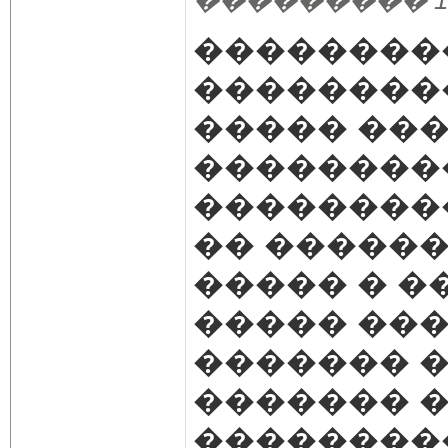
��������� 12.02
��������
���������
����� ���
��������
���������
�� ������
����� � �
����� ���
������� �
������� 
��������