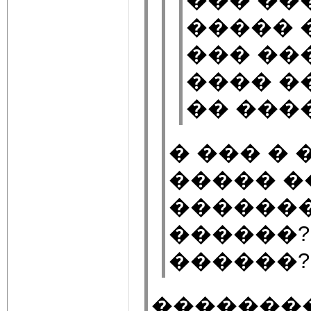
����� 
��� ��
���� �
�� ����
� ��� �
����� �
�������
������?
������?
�������