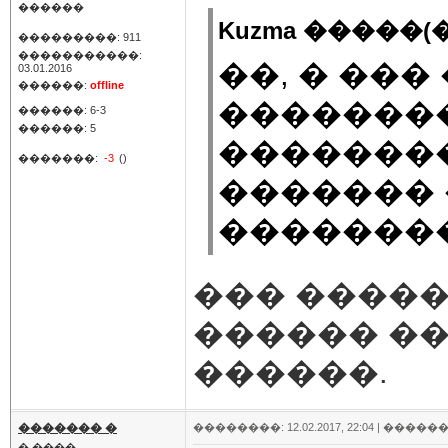
������
Kuzma �����(�
���������: 911
�����������:
��, � ���
03.01.2016
������:
offline
��������
������: 6-3
������: 5
��������
�������:
-3
()
������� 
��������
��� �����
������ �
������.
������� �
��������: 12.02.2017, 22:04 |
������
� ����