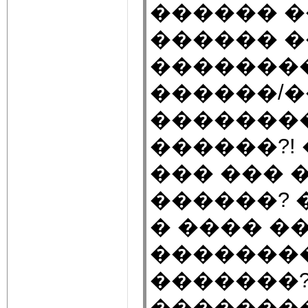
������ �
������ �
��������
������/
�������� 
������?!
��� ��� 
������? 
� ���� �
�������
�������?
��������