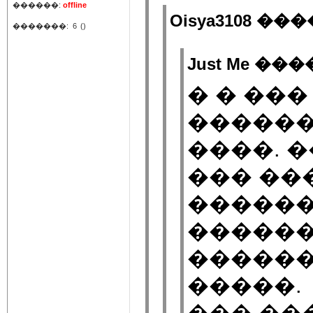
������:
offline
Oisya3108 ���
�������:
6
()
Just Me ���
� � ��
������
����. 
��� ��
������
������
������
�����.
��� ��