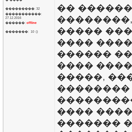
�� ������
���������: 32
�����������:
��������
27.12.2016
������:
offline
����� ���
�������:
10
()
���� ����
������ ��
���� ����
�����, ��
��������
���������
���� ����
������� 