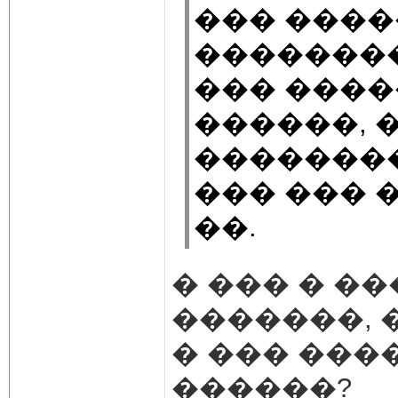
��� ����
��������
��� ����
������, 
��������
��� ��� �
��.
� ��� � �
�������, 
� ��� ���
������?