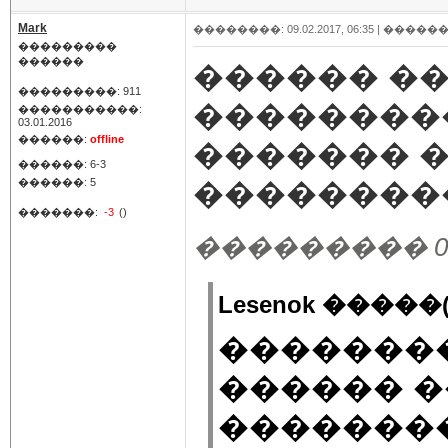
Mark
��������: 09.02.2017, 06:35 |
������
���������
������
������ �
���������: 911
��������
�����������:
03.01.2016
������:
offline
������� 
������: 6-3
������: 5
��������
�������:
-3
()
��������� 09.02
Lesenok �����(
��������
������ �
��������