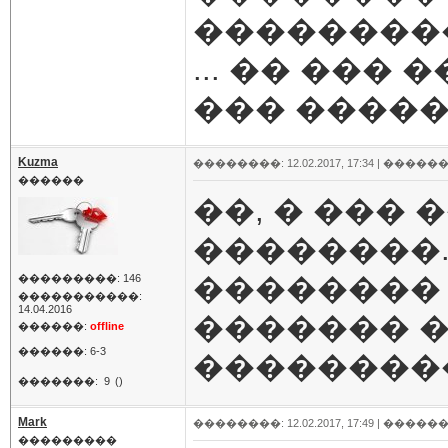
��������
... �� ���
��� �����
Kuzma
��������: 12.02.2017, 17:34 |
������
������
��, � ��� 
��������.
�������� 
���������: 146
�����������:
14.04.2016
������� �
������:
offline
������: 6-3
���������
�������:
9
()
Mark
��������: 12.02.2017, 17:49 |
������
���������