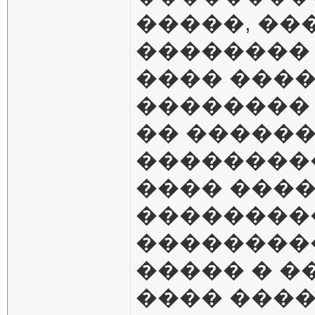
�����, ��
��������
���� ����
�������� 
�� ������
���������
���� ����
���������
��������
����� � �
���� ����