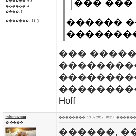
��� ���
������: 6-3
������: 4
����: 5
������ 
�������:
11
()
�������
��� �����
��������
��������
���������
Hoff
mironovaaa
��������: 13.02.2017, 10:23 |
������
� ����
������, �