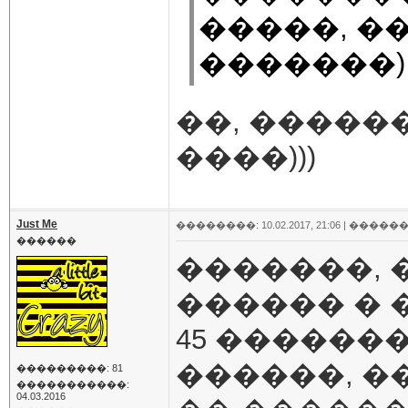
�����, �
�������)
��, ������
����)))
Just Me
��������: 10.02.2017, 21:06 |
������
������
�������, 
������ � 
45 ������
������, �
���������: 81
�����������:
04.03.2016