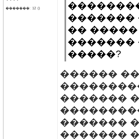
��������
�������:
12
()
������� 
�� �����
�������
�����?
������ ��
���������
������� 
��������
������� �
������� �