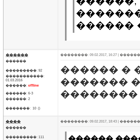
������,
�������
������ 
������
��������: 09.02.2017, 16:27 |
������
������
������ � 
���������: 92
�����������:
������� 
01.03.2016
������:
offline
�������� 
������: 6-3
������: 2
�������:
10
()
����
��������: 09.02.2017, 18:43 |
������
������
������ ����
���������: 111