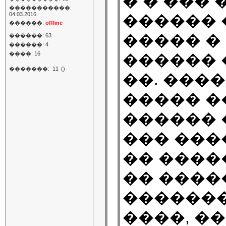
� � ���
�����������:
04.03.2016
������ 
������:
offline
����� �
������: 63
������: 4
����: 16
������ 
�������:
11
()
��. ���
����� �
������ 
��� ���
�� ����
�� ����
�������
����, ��