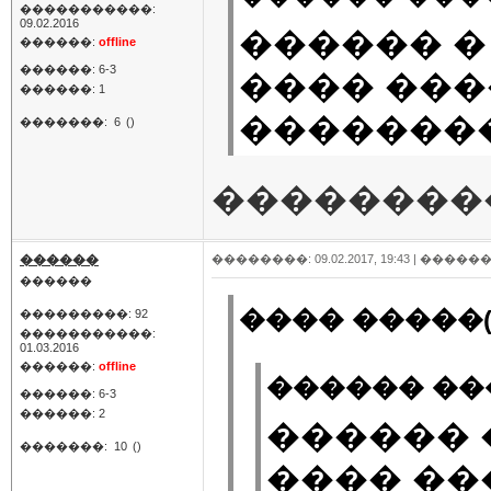
�����������:
09.02.2016
������ �
������:
offline
������: 6-3
���� ���
������: 1
��������
�������:
6
()
���������
������
��������: 09.02.2017, 19:43 |
������
������
���� �����(
���������: 92
�����������:
01.03.2016
������:
offline
������ ���
������: 6-3
������: 2
������ 
�������:
10
()
���� ��