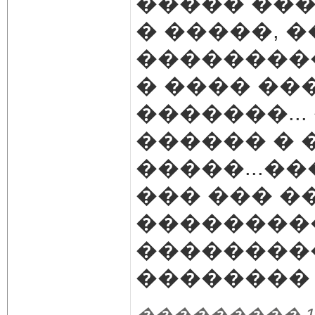
����� ��
� �����, 
��������
� ���� ��
�������..
������ � 
�����...�
��� ��� �
��������
���������
�������� 