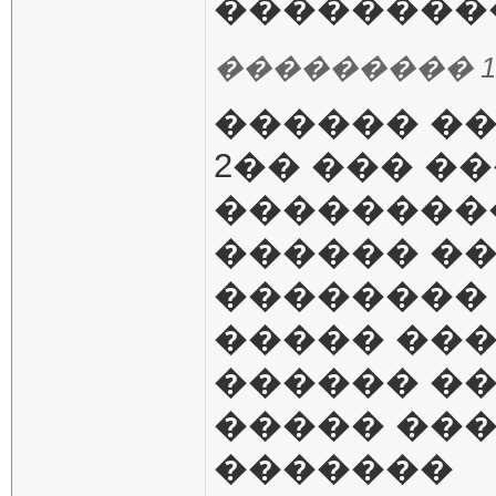
���������
��������� 12.02
������ ��
2�� ��� �
��������
������ �
��������
����� ���
������ ��
����� ���
�������