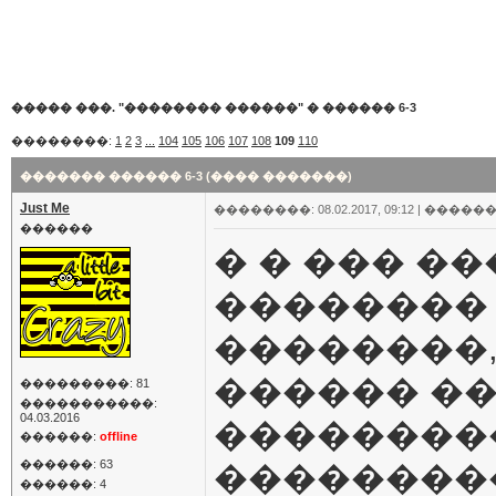
����� ���. "�������� ������"
�
������ 6-3
��������:
1
2
3
...
104
105
106
107
108
109
110
������� ������ 6-3 (���� �������)
Just Me
��������: 08.02.2017, 09:12 |
������
������
� � ��� �
�������� 
��������,
������ ��
���������: 81
�����������:
04.03.2016
���������
������:
offline
������: 63
���������
������: 4