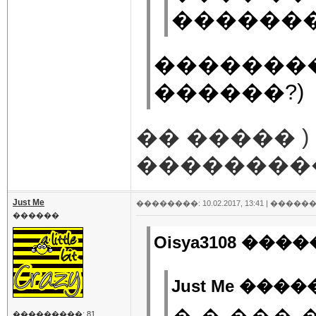
�������
��������
������?)
�� ����� 
���������
Just Me
��������: 10.02.2017, 13:41 |
������
������
Oisya3108 ����
Just Me �����
���������: 81