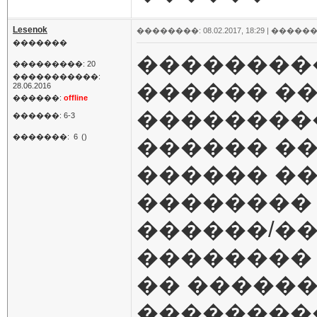
Lesenok
��������: 08.02.2017, 18:29 |
������
�������
��������
���������: 20
�����������:
������ �
28.06.2016
������:
offline
���������
������: 6-3
�������:
6
()
������ ��
������ ��
�������� 
������/�
�������� �
�� ������
��������