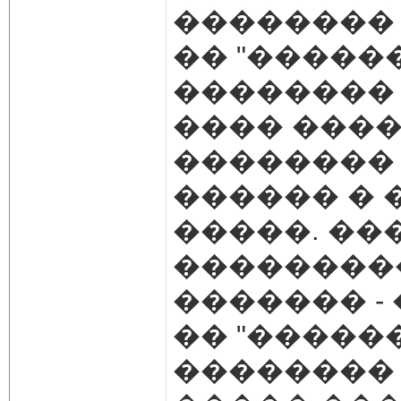
��������
�� "�����
��������
���� ����
�������� 
������ � 
�����. �
���������
������� -
�� "������
�������� 