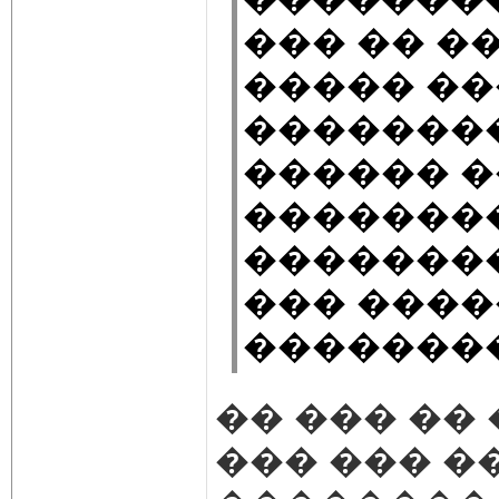
��� �� �
����� �
��������
������ �
��������
�������
��� ����
��������
�� ��� �� 
��� ��� �