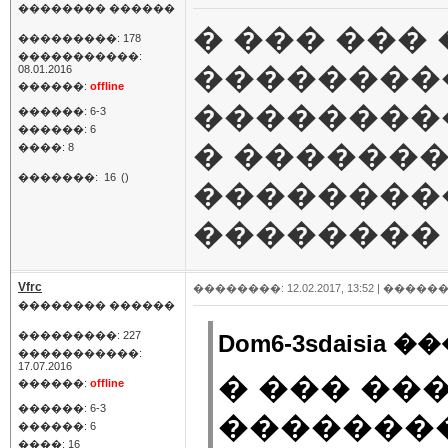
�������� ������
� ��� ���
���������: 178
�����������:
��������
08.01.2016
������:
offline
��������
������: 6-3
������: 6
� �������
����: 8
�������:
16
()
���������
��������
Vfrc
��������: 12.02.2017, 13:52 |
������
�������� ������
���������: 227
Dom6-3sdaisia �
�����������:
17.07.2016
� ��� ��
������:
offline
������: 6-3
�������
������: 6
����: 16