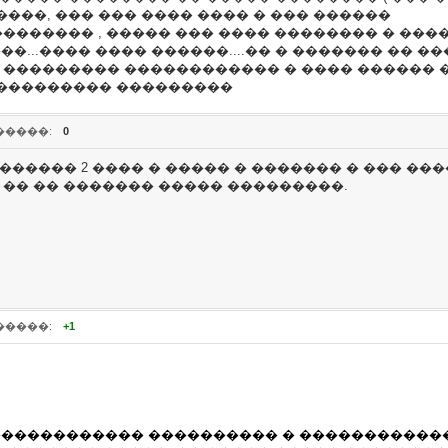
���, ��� ��� ���� ���� � ��� ������
�������� , ����� ��� ���� �������� � ���
���...���� ���� ������....�� � ������� �� 
 ��������� ������������ � ���� ������ �
 ��������� ���������
�����:
0
������ 2 ���� � ����� � ������� � ��� ���
 �� �� ������� ����� ���������.
�����:
+1
������������� ���������� � �������������