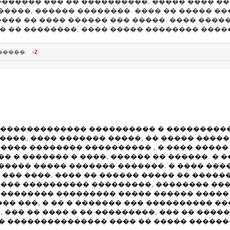
������� ��� �� ����������, ����� ���� �� 
�����, ������ ��������. ���� �� ����� �
���� �� ���� ������ ��� �����. ���� ����
� �� ��������, ���� ����� �������� �����
�����:
-2
 �������������� ���������� � ����������
�����, ���� ������� �����, �� ����� ����
���� �������� ���������� , � ���� �����
�� � ������� � ����, ������ �� ������. �
 ����� ����� ������� �������. � ���� ����
� ��� ����, ���� �� ������ ����� �� �����
��� ���������� ���������, �������� ���
�������� ��������� ����� ������ ����� 
��� ���, � �� � ������� ��� ���������� �
, ��� �� ���� � �� ���������, ��� �� ����
� ��������������� ���� �� ����� �������