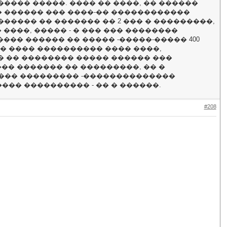
���� �����. ���� �� ����, �� ������
� ������ ��� ����-�� ������������
����� �� ������� �� 2 ��� � ���������,
 ����, ����� - � ��� ��� ��������
���� ������ �� ����� -�����-����� 400
� ���� ���������� ���� ����,
� �� �������� ����� ������ ���
��� ������� �� ���������, �� �
 ��� ��������� -��������������
��� ���������� - �� � ������.
#208