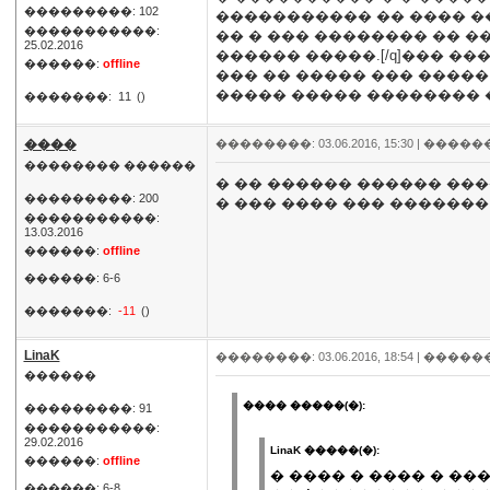
���������: 102
����������� �� ���� ��
�����������:
�� � ��� �������� �� �
25.02.2016
������ �����.[/q]��� ��
������:
offline
��� �� ����� ��� �����
����� ����� ��������
�������:
11
()
����
��������: 03.06.2016, 15:30 |
�����
�������� ������
� �� ������ ������ ���
���������: 200
� ��� ���� ��� �������
�����������:
13.03.2016
������:
offline
������: 6-6
�������:
-11
()
LinaK
��������: 03.06.2016, 18:54 |
�����
������
���� �����(�):
���������: 91
�����������:
29.02.2016
LinaK �����(�):
������:
offline
� ���� � ���� � �
������: 6-8