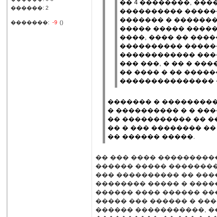
�� 4 ��������, ��
������: 2
���������� ������
������� � ������� 
�������:
-9
()
����� ����� ������
����, ���� �� ���
���������� ������
������������ ����
��� ���, � �� � ��
�� ���� � �� ����
��������������� �
������� � ���������
� ���������� � � ��
�� ����������� �� ��
�� � ��� �������� ��
�� ������ �����.
�� ��� ���� ����������
������ ����� ��������
��� ���������� �� ����
�������� ����� � ����
������ ���� ������ ��
����� ��� ������ � ��
������ �����������, ��