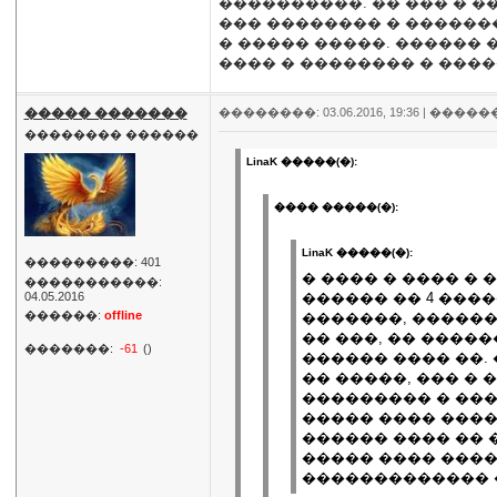
����������. �� ��� � �
��� �������� � ������
� ����� �����. ������ 
���� � �������� � ����
����� �������
��������: 03.06.2016, 19:36 |
�����
�������� ������
LinaK �����(�):
���� �����(�):
LinaK �����(�):
���������: 401
� ���� � ���� �
�����������:
04.05.2016
������ �� 4 ���
������:
offline
�������, ������
�� ���, �� �����
�������:
-61
()
������ ���� ��.
�� �����, ��� � 
��������� � ���
����� ���� ����
������ ���� �� 
����� ���� ����
������������� 