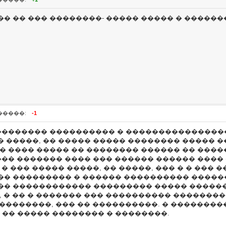
�� �� ��� ��������- ����� ����� � ������
�����:
-1
�������� ���������� � ���������������� �
� �����, �� ����� ����� �������� ����� 
� ���� ����� �� �������� ������ �� �����
��� ������� ���� ��� ������ ������ ���� 
� ��� ����� �����, �� �����, ��� � � ��� 
�� ��������� � ������ ���������� ������
�� ������������ ��������� ����� ������ 
, � �� � ������� ��� ���������� ��������
 ���������, ��� �� ����������. � �������
�� ����� �������� � ��������.