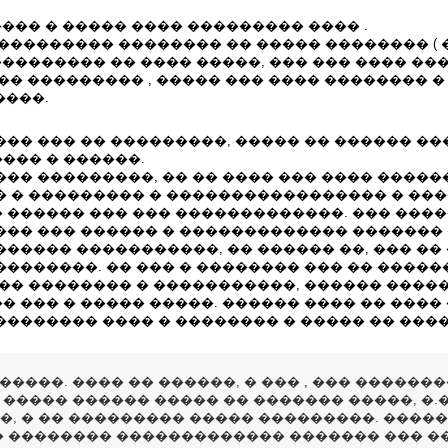
��� � ����� ���� ��������� ���� .
���������� �������� �� ����� �������� ( 
�������� �� ���� �����, ��� ��� ���� ���
 �� ��������� , ����� ��� ���� �������� 
����.
�� ��� �� ���������, ����� �� ������ ���
��� � ������.
�� ���������, �� �� ���� ��� ���� �����
� � ��������� � ����������������� � ���
 ������ ��� ��� �������������. ��� ����
��� ��� ������ � ������������� ������� 
����� �����������, �� ������ ��, ��� �� 
�������. �� ��� � �������� ��� �� ������
��� �������� � �����������, ������ ����
 ��� � ����� �����. ������ ���� �� ���� 
�������� ���� � �������� � ����� �� ���
����. ���� �� ������, � ��� , ��� �������
 ����� ������ ����� �� ������� �����, �.
, � �� ��������� ����� ���������. ����
� �������� ������������� ������� ��� �