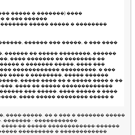
��� ����� � �������) ����
� � ��� ������
� ������� ����� ����� � ��������
�����, ������ ��� �����, � ��� ����
�, ������ �� ����� ��������, ������
��, ���� ������� �� �������� ��
����� � ������� �����, ���� ���
��� ������������ ���������. � ���
�� ���� � ��������, ����� ������
����, ����� ���� �� � ����� ���� � ��
����. ���� �� ����� �������������
������ ��� �����. ���� ����� � ����
�����, ���� ����� �������� ����� �
�, ����-�����. �� � ��� � ������� �����
�. ������� - �����������
� ����-�� ����� ������������-������
����� ��������� � ������������