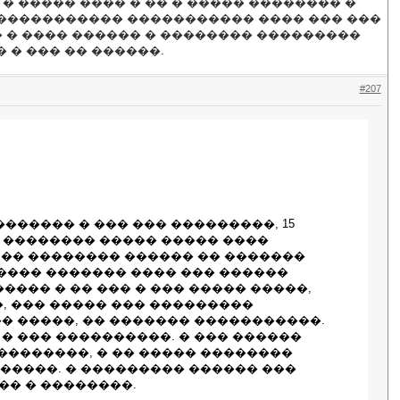
� ����� ���� � �� � ����� �������� �
������������ ����������� ���� ��� ���
� � ���� ������ � �������� ���������
 � ��� �� ������.
#207
������ � ��� ��� ���������, 15
� �������� ����� ����� ����
 �� �������� ������ �� �������
 ����� ������� ���� ��� ������
���� � �� ��� � ��� ����� �����,
�, ��� ����� ��� ���������
� �����, �� ������� �����������.
� ��� ����������. � ��� ������
���������, � �� ����� ��������
������. � ��������� ������ ���
� � ��������.