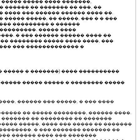
� ����� ����� ���� �������,
 ������ �� ������� �� ���, ��
� ���� ��� ������ ������ ���� ��.
 ����� �����, �� �����, ��� � � ���
���� ��������� � ������
���������. ����� ����
��. � ��� ������ ������ ���� ��
��� �������� ����� ���� ����, ���
���� ��� ������������� �
� ����� � �������) ���� ����������
������� ����� ����� � �������� �����
���, ������ ��� �����, � ��� ����
������ �� ����� ��������, ������ ����.
 ������� �� �������� �� �������
���� �����, ���� ��� ����� �� �������
�������. � ��� ������� ������� ��
���� ������ ���� ��� �������