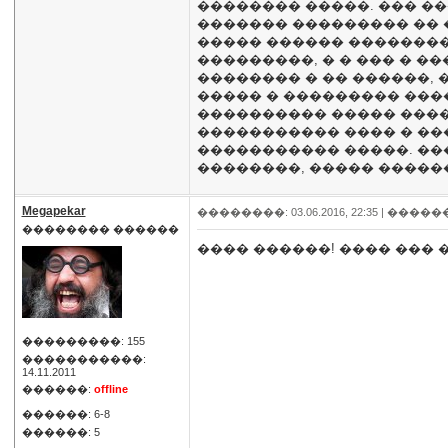
�������� �����. ��� ��
������� ��������� �� 
����� ������ ��������.
���������, � � ��� � �
�������� � �� ������, �
����� � ��������� ���
���������� ����� �����
����������� ���� � ���
����������� �����. ��
��������, ����� ������
Megapekar
��������: 03.06.2016, 22:35 |
�����
�������� ������
���� ������! ���� ��� �
���������: 155
�����������:
14.11.2011
������:
offline
������: 6-8
������: 5