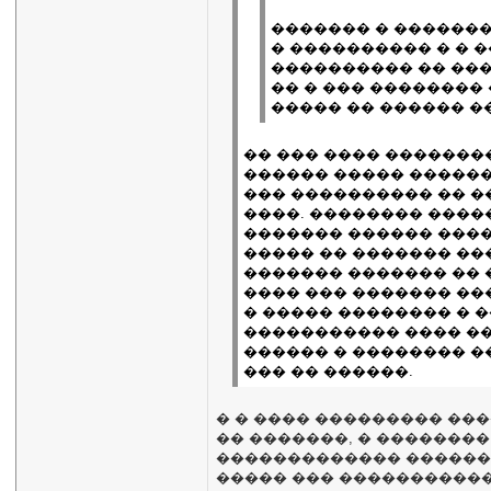
������� � �������
� ���������� � � 
���������� �� ���
�� � ��� ��������
����� �� ������ �
�� ��� ���� ��������
������ ����� ������
��� ���������� �� ��
����. �������� ����
������� ������ ����
����� �� ������� ��
������� ������� �� �
���� ��� ������� ���
� ����� �������� � 
����������� ���� ���
������ � �������� �
��� �� ������.
� � ���� ��������� ����
�� �������, � ��������
������������� �������
����� ��� ����������