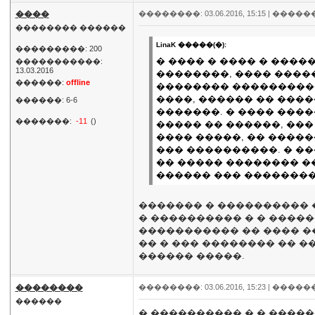
����
��������: 03.06.2016, 15:15 |
�����
�������� ������
LinaK �����(�):
���������: 200
� ���� � ���� � ����
�����������:
13.03.2016
��������, ���� ����
������:
offline
�������� ���������� 
����, ������ �� ����
������: 6-6
�������. � ���� �����
�������:
-11
()
����� �� ������, ��
���� �����, �� ����
��� ����������. � ��
�� ����� �������� ��
������ ��� ��������
������� � ���������� �
� ���������� � � �����
����������� �� ���� ��
�� � ��� �������� �� �
������ �����.
��������
��������: 03.06.2016, 15:23 |
�����
������
� ���������� � � �����