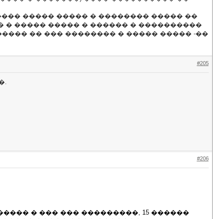
���� ����� ����� � �������� ����� ��
��� � ����� ����� � ������ � ����������
���� �� ��� �������� � ����� ����� -��
#205
�.
#206
��� � ��� ��� ���������, 15 ������