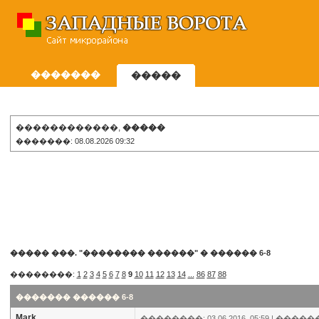
�������
�����
������������,
�����
�������: 08.08.2026 09:32
����� ���. "�������� ������"
�
������ 6-8
��������:
1
2
3
4
5
6
7
8
9
10
11
12
13
14
...
86
87
88
������� ������ 6-8
Mark
��������: 03.06.2016, 05:59 |
�����