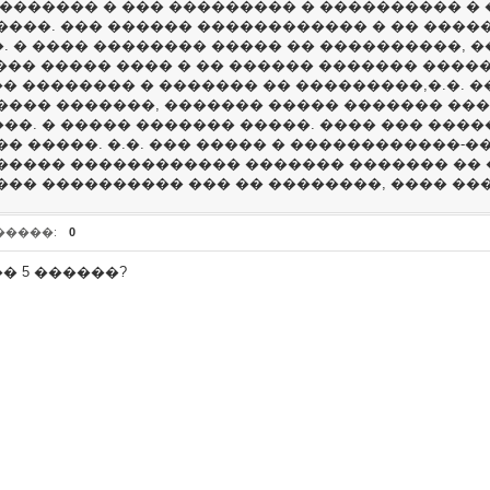
������� � ��� ��������� � ���������� � �
����. ��� ������ ������������ � �� ����
 � ���� �������� ����� �� ����������, ��
���� ����� ���� � �� ������ ������� �����
� �������� � ������� �� ���������,�.�. �
���� �������, ������� ����� ������� ���
�. � ����� ������� �����. ���� ��� ����
� �����. �.�. ��� ����� � ������������-�
����� ������������ ������� ������� ��
�� ���������� ��� �� ��������, ���� ���
�����:
0
� 5 ������?