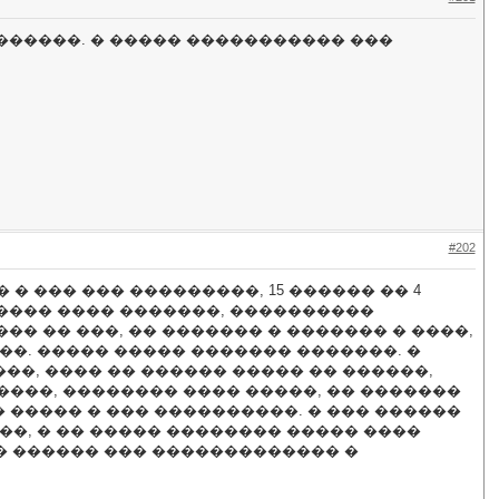
������. � ����� ����������� ���
#202
 ��� ��� ���������, 15 ������ �� 4
����� ���� �������, ����������
�� �� ���, �� ������� � ������� � ����,
��. ����� ����� ������� �������. �
����, ���� �� ������ ����� �� ������,
���, �������� ���� �����, �� �������
����� � ��� ����������. � ��� ������
��, � �� ����� �������� ����� ����
�� ������ ��� ������������� �