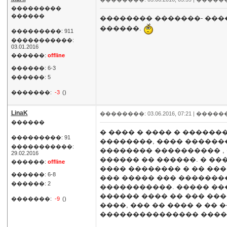
���������
������
�������� �������- ���
������.
���������: 911
�����������:
03.01.2016
������:
offline
������: 6-3
������: 5
�������:
-3
()
LinaK
��������: 03.06.2016, 07:21 |
�����
������
� ���� � ���� � ������
���������: 91
��������, ���� ������
�����������:
�������� ���������� , 
29.02.2016
������ �� ������. � ��
������:
offline
���� �������� � �� ��� 
������: 6-8
��� ����� ��� �������
������: 2
�����������. ����� ��
������ ���� �� ��� ���
�������:
-9
()
����, ��� �� ���� � ��
��������������� ���� 