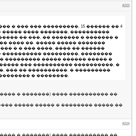
#203
 � ��� ��� ���������, 15 ������ �� 4
� ����� ���� �������, ����������
���� �� ���, �� ������� � ������� �
�� ���� ��. ����� ����� �������
 ��� � � ��� ����, ���� �� ������
� ���������� ���������, ��������
� ��������� ����� ������ ����� �
������� ��� ���������� ����������, �
�, ��� �� ����������. � ���������
�������� � ��������.
����� � �������) ���� ���������� ��
���� ����� ����� � �������� ����� ��
#204
����� � �������) ���� ���������� ��