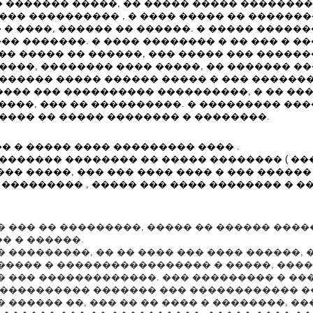
�� ������� �����, �� ����� ����� �������
�� ���������� , � ���� ����� �� ��������
� ����, ������ �� ������. � ����� ������
� �������. � ���� �������� � �� ��� � ���
��� ����� �� ������, ��� ����� ��� �����
���, �������� ���� �����, �� ������� ��
����� ����� ������ ����� � ��� ��������
����� ��� ���������� ����������, � �� ��
�����, ��� �� ����������. � ��������� ��
��� �� ����� �������� � ��������.
� � ����� ���� ��������� ���� .
�������� �������� �� ����� �������� ( ��
�� �����, ��� ��� ���� ���� � ��� ������
 ��������� , ����� ��� ���� �������� � 
 ��� �� ���������, ����� �� ������ �����
� � ������.
 ���������, �� �� ���� ��� ���� ������, 
����� � ����������������� � �����, ����
� ��� �������������. ��� ��������� � ���
����������� ������� ��� ������������ ��
 ������ ��, ��� �� �� ���� � ��������, �